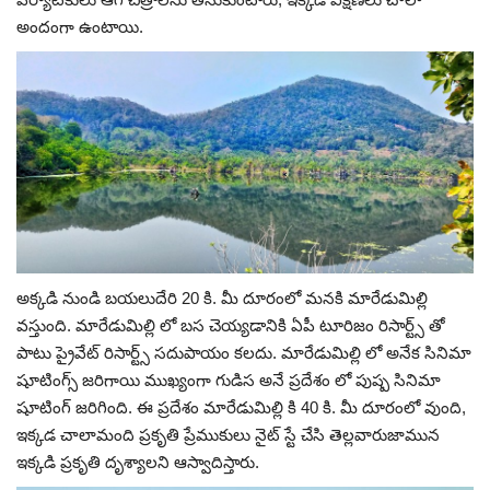
అందంగా ఉంటాయి.
అక్కడి నుండి బయలుదేరి 20 కి. మీ దూరంలో మనకి మారేడుమిల్లి
వస్తుంది. మారేడుమిల్లి లో బస చెయ్యడానికి ఏపీ టూరిజం రిసార్ట్స్ తో
పాటు ప్రైవేట్ రిసార్ట్స్ సదుపాయం కలదు. మారేడుమిల్లి లో అనేక సినిమా
షూటింగ్స్ జరిగాయి ముఖ్యంగా గుడిస అనే ప్రదేశం లో పుష్ప సినిమా
షూటింగ్ జరిగింది. ఈ ప్రదేశం మారేడుమిల్లి కి 40 కి. మీ దూరంలో వుంది,
ఇక్కడ చాలామంది ప్రకృతి ప్రేముకులు నైట్ స్టే చేసి తెల్లవారుజామున
ఇక్కడి ప్రకృతి దృశ్యాలని ఆస్వాదిస్తారు.