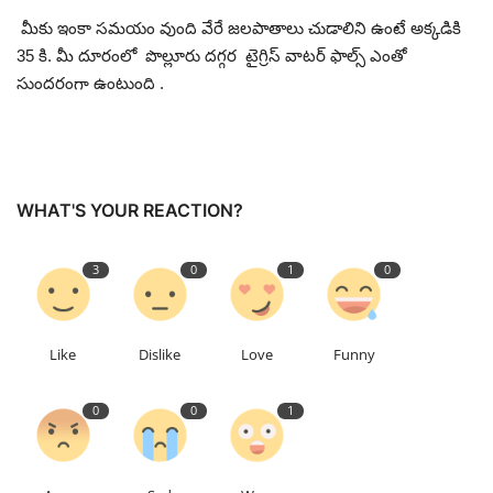
మీకు ఇంకా సమయం వుంది వేరే జలపాతాలు చుడాలిని ఉంటే అక్కడికి
35 కి. మీ దూరంలో పొల్లూరు దగ్గర టైగ్రిస్ వాటర్ ఫాల్స్ ఎంతో
సుందరంగా ఉంటుంది .
WHAT'S YOUR REACTION?
3
0
1
0
Like
Dislike
Love
Funny
0
0
1