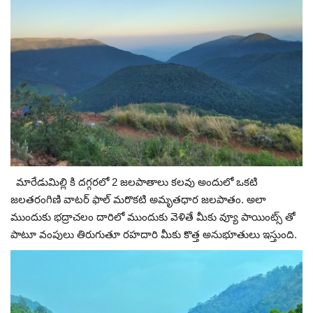
మారేడుమిల్లి కి దగ్గరలో 2 జలపాతాలు కలవు అందులో ఒకటి
జలతరంగిణి వాటర్ ఫాల్ మరొకటి అమృతధార జలపాతం. అలా
ముందుకు భద్రాచలం దారిలో ముందుకు వెళితే మీకు వ్యూ పాయింట్స్ తో
పాటూ వంపులు తిరుగుతూ రహదారి మీకు కొత్త అనుభూతులు ఇస్తుంది.