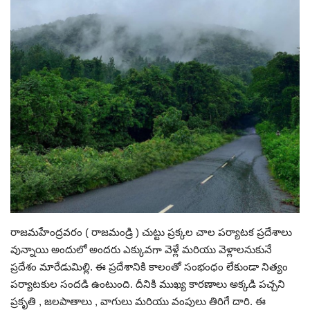
రాజమహేంద్రవరం ( రాజమండ్రి ) చుట్టు ప్రక్కల చాల పర్యాటక ప్రదేశాలు
వున్నాయి అందులో అందరు ఎక్కువగా వెళ్లే మరియు వెళ్లాలనుకునే
ప్రదేశం మారేడుమిల్లి. ఈ ప్రదేశానికి కాలంతో సంభంధం లేకుండా నిత్యం
పర్యాటకుల సందడి ఉంటుంది. దీనికి ముఖ్య కారణాలు అక్కడి పచ్చని
ప్రకృతి , జలపాతాలు , వాగులు మరియు వంపులు తిరిగే దారి. ఈ