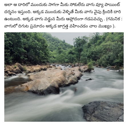
అలా ఆ దారిలో ముందుకు సాగగా మీకు సోకులేరు వాగు వ్యూ పాయింట్
దర్శనం ఇస్తుంది. అక్కడ ముందుకు వెళ్ళితే మీకు వాగు వైపు క్రిందికి దారి
ఉంటుంది. అక్కడ వాగు వడ్డున మీరు ఆహ్లాదంగా గడపవచ్చు . (గమనిక :
వాగులో దిగుట ప్రమాదం అక్కడ జాగ్రత్త వహించడం చాల ముఖ్యం ).