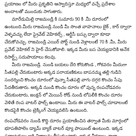
ప్రయాణం లో మీరు ప్రకృతిని ఆస్వాదిస్తూ మధ్యలో వచ్చే ప్రదేశాల
అందాలతో ముందుకు సాగుతారు.
మారేడుమిల్లి రాజమండ్రి కి సుమారు 90 కి .మీ దూరంలో
ఉంటుంది.మీరు రాజమండ్రి నుండి మీ సొంత వాహనాలు బైక్ , కార్ ద్వారా
వెళ్ళవచ్చు లేదా ప్రైవేట్ వెహికల్స్ , ఆర్టీసీ బస్సు ద్వారా కూడా
చేరుకోవచ్చు. రాజమండ్రి ఎయిర్ పోర్ట్ నుండి వెళ్లాలంటే 70 కి .మీ, మీరు
ప్రవేట్ వెహికల్ ని హైర్ చేసుకోవాలి. ఇక్కడ మీరు బస చెయ్యడానికి అనేక
రిసార్ట్స్ సదుపాయాలు కలవు.
మీరు రాజమండ్రి నుండి బయలు దేరి కోరుకొండ , గోకవరం మీదుగా
సీతపల్లి చేరుకుంటారు అక్కడ పరాయణికులు బాపనమ్మ తల్లి గుడిని
సందర్శించి కొంచం దూరంలో వున్నా సీతపల్లి వాగు దగ్గర కొంచం సేపు
సేదతీరుతారు. అక్కడి నుండి కొంచం దూరం లో వున్న రంపచోడవరం
చేరుకుంటారు, జంక్షన్ లో మెయిన్ రోడ్ నుండి లోపలీకి కొంచం దూరం
వెళితే రంప వాటర్ ఫాల్స్ ఉంటాయి. మీరు ఈ వాటర్ ఫాల్స్ చూడాలంటే
కొండపైకి కొంచం ట్రెక్కింగ్ చెయ్యవలిసి ఉంటుంది.
రంపచోడవరం నుండి కొద్ది దూరం ప్రయాణించిన తర్వాత మీకు మార్గంలో
భూపతిపాలెం డ్యామ్ బ్యాక్ వాటర్ వ్యూ పాయింట్ ఉంటుంది. ఇక్కడ
పర్యాటకులు ఆగి చిత్రాలను తీసుకుంటారు, ఇక్కడ వీక్షణలు చాలా