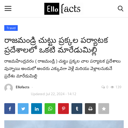
Travel
Login
Register
రాజమండ్రి చుట్టు ప్రక్కల పర్యాటక
ప్రదేశాలలో ఒకటి మారేడుమిల్లి
Home
రాజమహేంద్రవరం ( రాజమండ్రి ) చుట్టు ప్రక్కల చాల పర్యాటక ప్రదేశాలు
Travel
వున్నాయి అందులో అందరు ఎక్కువగా వెళ్లే మరియు వెళ్లాలనుకునే
ప్రదేశం మారేడుమిల్లి
Contact
Ellofacts
-
0
139
Updated: Jul 22, 2024 - 14:12
Language
English
telugu